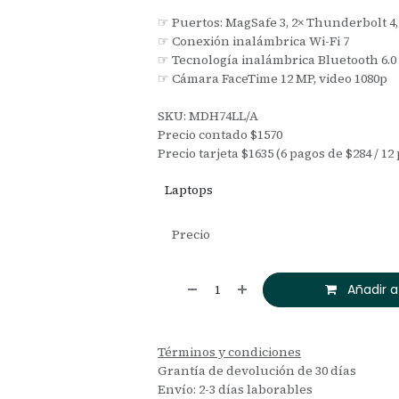
☞ Puertos: MagSafe 3, 2× Thunderbolt 4,
☞ Conexión inalámbrica Wi-Fi 7
☞ Tecnología inalámbrica Bluetooth 6.0
☞ Cámara FaceTime 12 MP, video 1080p
SKU: MDH74LL/A
Precio contado $1570
Precio tarjeta $1635 (6 pagos de $284 / 12
Laptops
Precio
Añadir a
Términos y condiciones
Grantía de devolución de 30 días
Envío: 2-3 días laborables