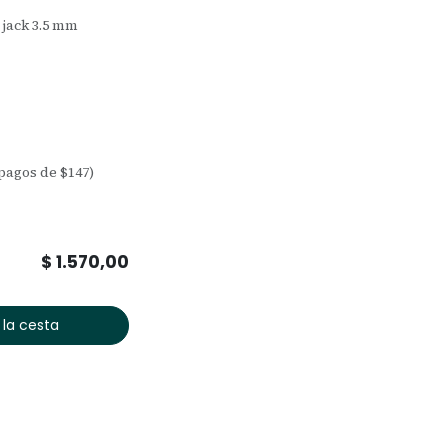
 jack 3.5 mm
 pagos de $147)
$
1.570,00
 la cesta