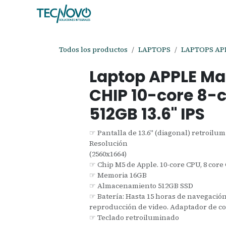
Ir al contenido
Inicio
Tienda
Ayuda
Cita
C
Todos los productos
LAPTOPS
LAPTOPS AP
Laptop APPLE Ma
CHIP 10-core 8-
512GB 13.6" IPS
☞ Pantalla de 13.6" (diagonal) retroilu
Resolución
(2560x1664)
☞ Chip M5 de Apple. 10-core CPU, 8 cor
☞ Memoria 16GB
☞ Almacenamiento 512GB SSD
☞ Batería: Hasta 15 horas de navegació
reproducción de video. Adaptador de co
☞ Teclado retroiluminado