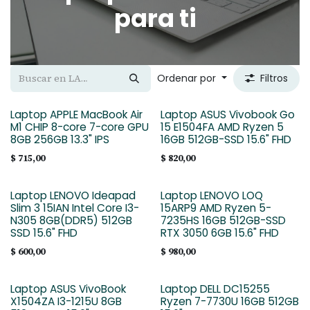
para ti
Ordenar por
Filtros
Laptop APPLE MacBook Air
Laptop ASUS Vivobook Go
M1 CHIP 8-core 7-core GPU
15 E1504FA AMD Ryzen 5
8GB 256GB 13.3" IPS
16GB 512GB-SSD 15.6" FHD
$
715,00
$
820,00
Laptop LENOVO Ideapad
Laptop LENOVO LOQ
Slim 3 15IAN Intel Core I3-
15ARP9 AMD Ryzen 5-
N305 8GB(DDR5) 512GB
7235HS 16GB 512GB-SSD
SSD 15.6" FHD
RTX 3050 6GB 15.6" FHD
$
600,00
$
980,00
Laptop ASUS VivoBook
Laptop DELL DC15255
X1504ZA I3-1215U 8GB
Ryzen 7-7730U 16GB 512GB