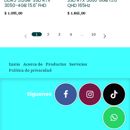
DDR5 512GB-SSD RTX
SSD RTX 5060-8GB 15.6"
3050-4GB 15.6" FHD
QHD 165Hz
$
1.095,00
$
1.865,00
1
2
3
4
…
10
Inicio
Acerca de
Productos
Servicios
Política de privacidad
Síguenos