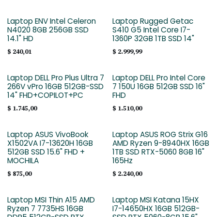
Laptop ENV Intel Celeron
Laptop Rugged Getac
N4020 8GB 256GB SSD
S410 G5 Intel Core I7-
14.1" HD
1360P 32GB 1TB SSD 14"
$
240,01
$
2.999,99
Laptop DELL Pro Plus Ultra 7
Laptop DELL Pro Intel Core
266V vPro 16GB 512GB-SSD
7 150U 16GB 512GB SSD 16"
14" FHD+COPILOT+PC
FHD
$
1.745,00
$
1.510,00
Laptop ASUS VivoBook
Laptop ASUS ROG Strix G16
X1502VA I7-13620H 16GB
AMD Ryzen 9-8940HX 16GB
512GB SSD 15.6" FHD +
1TB SSD RTX-5060 8GB 16"
MOCHILA
165Hz
$
875,00
$
2.240,00
Laptop MSI Thin A15 AMD
Laptop MSI Katana 15HX
Ryzen 7 7735HS 16GB
I7-14650HX 16GB 512GB-