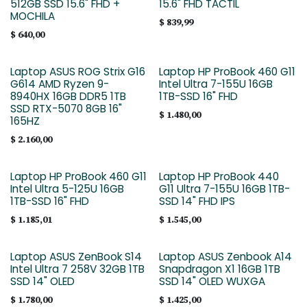
512GB SSD 15.6" FHD +
15.6" FHD TACTIL
MOCHILA
$
839,99
$
640,00
Laptop ASUS ROG Strix G16
Laptop HP ProBook 460 G11
G614 AMD Ryzen 9-
Intel Ultra 7-155U 16GB
8940HX 16GB DDR5 1TB
1TB-SSD 16" FHD
SSD RTX-5070 8GB 16"
$
1.480,00
165HZ
$
2.160,00
Laptop HP ProBook 460 G11
Laptop HP ProBook 440
Intel Ultra 5-125U 16GB
G11 Ultra 7-155U 16GB 1TB-
1TB-SSD 16" FHD
SSD 14" FHD IPS
$
1.185,01
$
1.545,00
Laptop ASUS ZenBook S14
Laptop ASUS Zenbook A14
Intel Ultra 7 258V 32GB 1TB
Snapdragon X1 16GB 1TB
SSD 14" OLED
SSD 14" OLED WUXGA
$
1.780,00
$
1.425,00