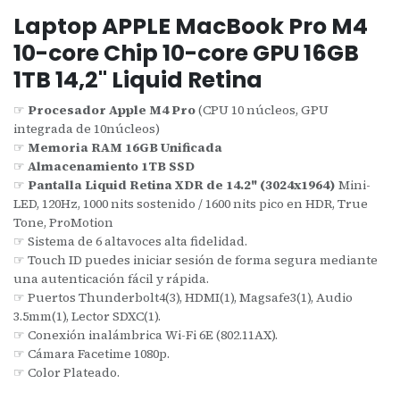
Laptop APPLE MacBook Pro M4
10-core Chip 10-core GPU 16GB
1TB 14,2" Liquid Retina
☞
Procesador Apple M4 Pro
(CPU 10 núcleos, GPU
integrada de 10núcleos)
☞
Memoria RAM 16GB Unificada
☞
Almacenamiento 1TB SSD
☞
Pantalla Liquid Retina XDR de 14.2" (3024x1964)
Mini-
LED, 120Hz, 1000 nits sostenido / 1600 nits pico en HDR, True
Tone, ProMotion
☞ Sistema de 6 altavoces alta fidelidad.
☞ Touch ID puedes iniciar sesión de forma segura mediante
una autenticación fácil y rápida.
☞ Puertos Thunderbolt4(3), HDMI(1), Magsafe3(1), Audio
3.5mm(1), Lector SDXC(1).
☞ Conexión inalámbrica Wi-Fi 6E (802.11AX).
☞ Cámara Facetime 1080p.
☞ Color Plateado.