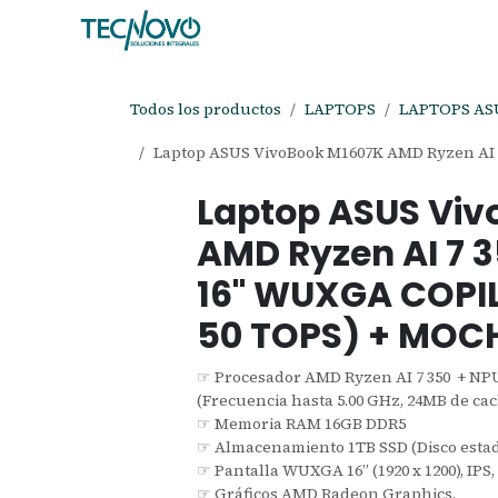
Ir al contenido
Inicio
Tienda
Ayuda
Cita
C
Todos los productos
LAPTOPS
LAPTOPS AS
Laptop ASUS VivoBook M1607K AMD Ryzen AI 
Laptop ASUS Viv
AMD Ryzen AI 7 3
16" WUXGA COPIL
50 TOPS) + MOC
☞ Procesador AMD Ryzen AI 7 350 + N
(Frecuencia hasta 5.00 GHz, 24MB de cach
☞ Memoria RAM 16GB DDR5
☞ Almacenamiento 1TB SSD (Disco estad
☞ Pantalla WUXGA 16” (1920 x 1200), IPS, 
☞ Gráficos AMD Radeon Graphics.