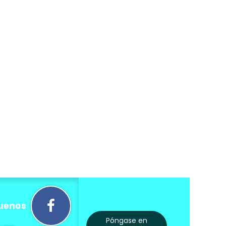
uenos
Póngase en