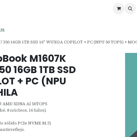
ontáctenos
Ofertas
Servicios de Odoo
US
7 350 16GB 1TB SSD 16" WUXGA COPILOT + PC (NPU 50 TOPS) + MO
oBook M1607K
50 16GB 1TB SSD
OT + PC (NPU
HILA
PU AMD XDNA AI 50TOPS
é, 8 núcleos, 16 hilos).
o sólido PCIe NVME M.2).
antirreflejo.