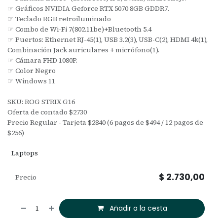
☞ Gráficos NVIDIA Geforce RTX 5070 8GB GDDR7.
☞ Teclado RGB retroiluminado
☞ Combo de Wi-Fi 7(802.11be)+Bluetooth 5.4
☞ Puertos: Ethernet RJ-45(1), USB 3.2(3), USB-C(2), HDMI 4k(1),
Combinación Jack auriculares + micrófono(1).
☞ Cámara FHD 1080P.
☞ Color Negro
☞ Windows 11
SKU: ROG STRIX G16
Oferta de contado $2730
Precio Regular - Tarjeta $2840 (6 pagos de $494 / 12 pagos de
$256)
Laptops
$
2.730,00
Precio
Añadir a la cesta