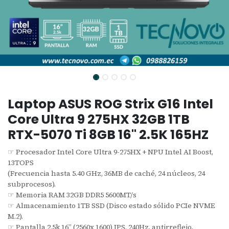
Laptop ASUS ROG Strix G16 Intel
Core Ultra 9 275HX 32GB 1TB
RTX-5070 Ti 8GB 16" 2.5K 165HZ
☞ Procesador Intel Core Ultra 9-275HX + NPU Intel AI Boost,
13TOPS
(Frecuencia hasta 5.40 GHz, 36MB de caché, 24 núcleos, 24
subprocesos).
☞ Memoria RAM 32GB DDR5 5600MT/s
☞ Almacenamiento 1TB SSD (Disco estado sólido PCIe NVME
M.2).
☞ Pantalla 2.5k 16” (2560x 1600) IPS, 240Hz, antirreflejo.