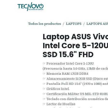
Ir al contenido
Inicio
Tienda
Ayuda
Cita
C
Todos los productos
LAPTOPS
LAPTOPS AS
Laptop ASUS Vi
Intel Core 5-120
SSD 15.6" FHD
☞ Procesador Intel Core 5-120U
(Frecuencia hasta 5.0 GHz, 12MB de caché
☞ Memoria RAM 12GB DDR4
☞ Almacenamiento 512GB SSD (Disco est
☞ Pantalla Full HD 15.6” (1920 x 1080) anti
☞ Gráficos Intel.
☞ Certificación Militar US MIL-STD 810H
☞ Teclado con distribución numérica d
☞ Lector de Huellas