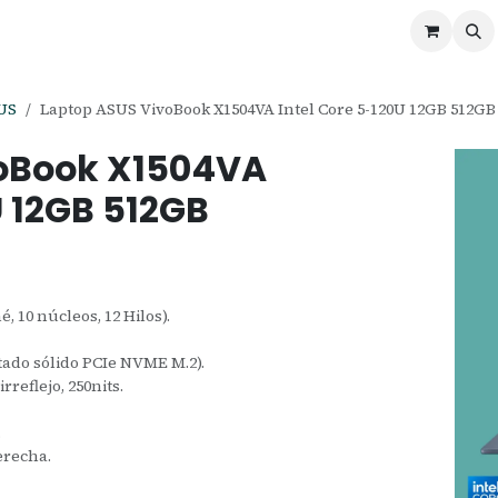
ontáctenos
Ofertas
Servicios de Odoo
US
Laptop ASUS VivoBook X1504VA Intel Core 5-120U 12GB 512GB 
voBook X1504VA
U 12GB 512GB
, 10 núcleos, 12 Hilos).
ado sólido PCIe NVME M.2).
rreflejo, 250nits.
.
erecha.