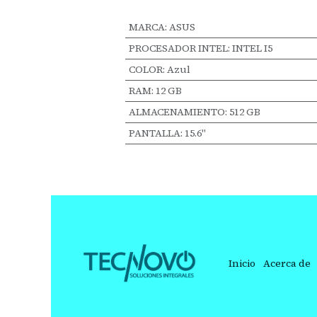
MARCA
:
ASUS
PROCESADOR INTEL
:
INTEL I5
COLOR
:
Azul
RAM
:
12 GB
ALMACENAMIENTO
:
512 GB
PANTALLA
:
15.6"
Inicio
Acerca de