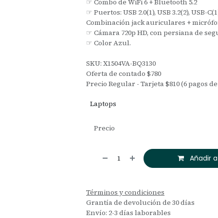
☞ Combo de WiFi 6 + Bluetooth 5.2
☞ Puertos: USB 2.0(1), USB 3.2(2), USB-C(1
Combinación jack auriculares + micrófo
☞ Cámara 720p HD, con persiana de seg
☞ Color Azul.
SKU: X1504VA-BQ3130
Oferta de contado $780
Precio Regular - Tarjeta $810 (6 pagos de
Laptops
Precio
Añadir a
Términos y condiciones
Grantía de devolución de 30 días
Envío: 2-3 días laborables