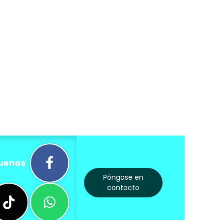
uenos
Póngase en
contacto