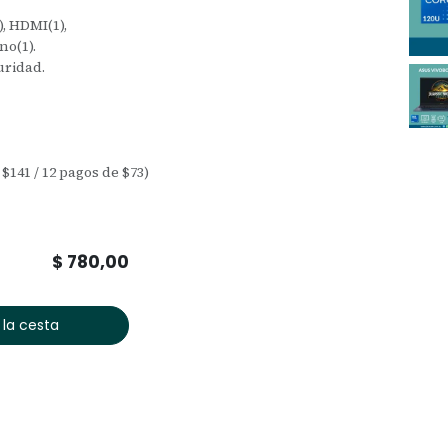
), HDMI(1),
no(1).
uridad.
 $141 / 12 pagos de $73)
$
780,00
 la cesta