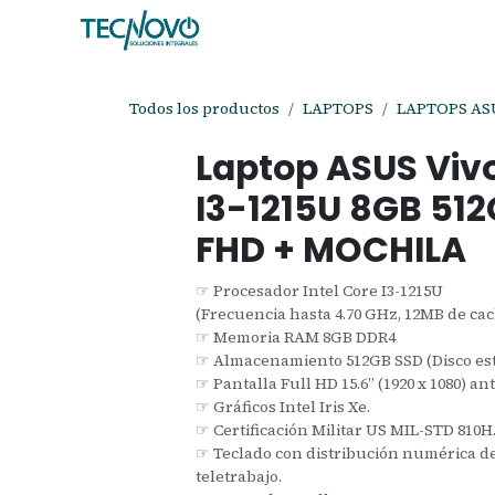
Ir al contenido
Inicio
Tienda
Ayuda
Cita
C
Todos los productos
LAPTOPS
LAPTOPS AS
Laptop ASUS Vi
I3-1215U 8GB 512
FHD + MOCHILA
☞ Procesador Intel Core I3-1215U
(Frecuencia hasta 4.70 GHz, 12MB de cac
☞ Memoria RAM 8GB DDR4
☞ Almacenamiento 512GB SSD (Disco est
☞ Pantalla Full HD 15.6” (1920 x 1080) anti
☞ Gráficos Intel Iris Xe.
☞ Certificación Militar US MIL-STD 810H
☞ Teclado con distribución numérica der
teletrabajo.