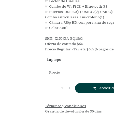
☞ Lector de Huellas
☞ Combo de Wi-Fi 6E + Bluetooth 5.3
☞ Puertos: USB 2.0(1), USB 3.2(2), USB-C(1
Combo auriculares + micrófono(1).
☞ Cámara 720p HD, con persiana de seg
☞ Color Azul.
SKU: X1504ZA-BQ1862
Oferta de contado $640
Precio Regular - Tarjeta $665 (6 pagos de
Laptops
Precio
Añadir a
Términos y condiciones
Grantía de devolución de 30 días