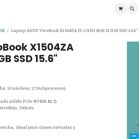
ontáctenos
Ofertas
Servicios de Odoo
US
Laptop ASUS VivoBook X1504ZA I3-1215U 8GB 512GB SSD 15.6
voBook X1504ZA
GB SSD 15.6"
hé, 10 núcleos, 12 Subprocesos).
ado sólido PCIe NVME M.2).
rreflejo, 250nits.
.
echa, Ideal para clases virtuales y