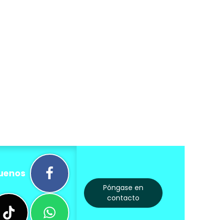
uenos
Póngase en
contacto