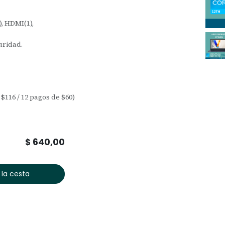
), HDMI(1),
uridad.
 $116 / 12 pagos de $60)
$
640,00
 la cesta