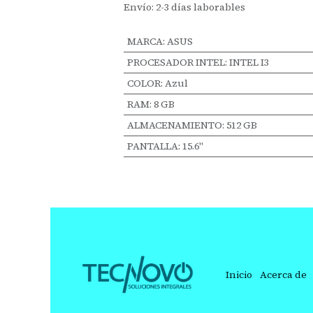
Envío: 2-3 días laborables
MARCA
:
ASUS
PROCESADOR INTEL
:
INTEL I3
COLOR
:
Azul
RAM
:
8 GB
ALMACENAMIENTO
:
512 GB
PANTALLA
:
15.6"
Inicio
Acerca de