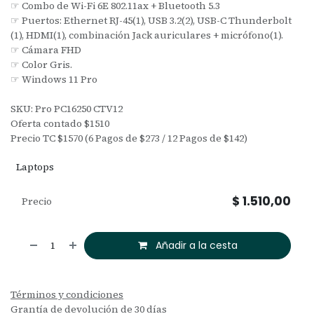
☞ Combo de Wi-Fi 6E 802.11ax + Bluetooth 5.3
☞ Puertos: Ethernet RJ-45(1), USB 3.2(2), USB-C Thunderbolt
(1), HDMI(1), combinación Jack auriculares + micrófono(1).
☞ Cámara FHD
☞ Color Gris.
☞ Windows 11 Pro
SKU: Pro PC16250 CTV12
Oferta contado $1510
Precio TC $1570 (6 Pagos de $273 / 12 Pagos de $142)
Laptops
$
1.510,00
Precio
Añadir a la cesta
Términos y condiciones
Grantía de devolución de 30 días