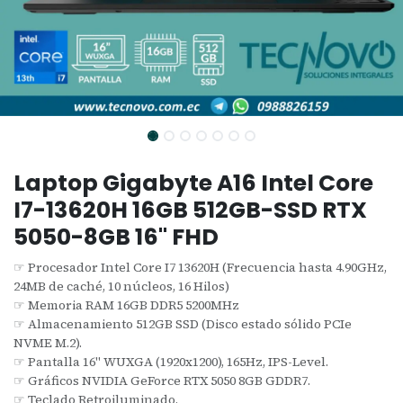
Laptop Gigabyte A16 Intel Core
I7-13620H 16GB 512GB-SSD RTX
5050-8GB 16" FHD
☞ Procesador Intel Core I7 13620H (Frecuencia hasta 4.90GHz,
24MB de caché, 10 núcleos, 16 Hilos)
☞ Memoria RAM 16GB DDR5 5200MHz
☞ Almacenamiento 512GB SSD (Disco estado sólido PCIe
NVME M.2).
☞ Pantalla 16" WUXGA (1920x1200), 165Hz, IPS-Level.
☞ Gráficos NVIDIA GeForce RTX 5050 8GB GDDR7.
☞ Teclado Retroiluminado.