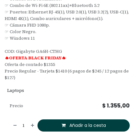
☞ Combo de Wi-Fi 6E (802.11ax)+Bluetooth 5.2
☞ Puertos: Ethernet RJ-45(1), USB 2.0(1), USB 3.2(2), USB-C(1),
HDMI 4K(1), Combo auriculares + micrófono(1).
☞ Cámara FHD 1080p.
☞ Color Negro.
☞ Windows 11
COD: Gigabyte GA6H-CTHG
🔥OFERTA BLACK FRIDAY🔥
Oferta de contado $1355
Precio Regular - Tarjeta $1410 (6 pagos de $245 / 12 pagos de
$127)
Laptops
$
1.355,00
Precio
Añadir a la cesta