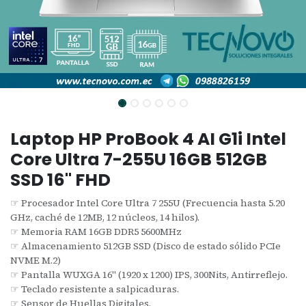
Laptop HP ProBook 4 AI G1i Intel
Core Ultra 7-255U 16GB 512GB
SSD 16" FHD
☞ Procesador Intel Core Ultra 7 255U (Frecuencia hasta 5.20
GHz, caché de 12MB, 12 núcleos, 14 hilos).
☞ Memoria RAM 16GB DDR5 5600MHz
☞ Almacenamiento 512GB SSD (Disco de estado sólido PCIe
NVME M.2)
☞ Pantalla WUXGA 16" (1920 x 1200) IPS, 300Nits, Antirreflejo.
☞ Teclado resistente a salpicaduras.
☞ Sensor de Huellas Digitales.