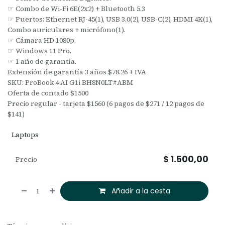
☞ Combo de Wi-Fi 6E(2x2) + Bluetooth 5.3
☞ Puertos: Ethernet RJ-45(1), USB 3.0(2), USB-C(2), HDMI 4K(1),
Combo auriculares + micrófono(1).
☞ Cámara HD 1080p.
☞ Windows 11 Pro.
☞ 1 año de garantía.
Extensión de garantía 3 años $78.26 + IVA
SKU: ProBook 4 AI G1i BH8N0LT#ABM
Oferta de contado $1500
Precio regular - tarjeta $1560 (6 pagos de $271 / 12 pagos de
$141)
Laptops
$
1.500,00
Precio
Añadir a la cesta