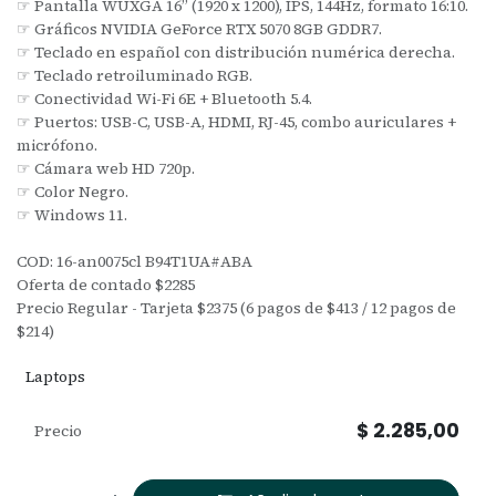
☞ Pantalla WUXGA 16” (1920 x 1200), IPS, 144Hz, formato 16:10.
☞ Gráficos NVIDIA GeForce RTX 5070 8GB GDDR7.
☞ Teclado en español con distribución numérica derecha.
☞ Teclado retroiluminado RGB.
☞ Conectividad Wi-Fi 6E + Bluetooth 5.4.
☞ Puertos: USB-C, USB-A, HDMI, RJ-45, combo auriculares +
micrófono.
☞ Cámara web HD 720p.
☞ Color Negro.
☞ Windows 11.
COD: 16-an0075cl B94T1UA#ABA
Oferta de contado $2285
Precio Regular - Tarjeta $2375 (6 pagos de $413 / 12 pagos de
$214)
Laptops
$
2.285,00
Precio