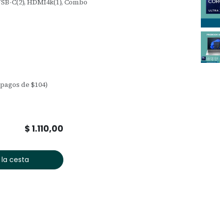
 USB-C(2), HDMI4k(1), Combo
2 pagos de $104)
$
1.110,00
 la cesta