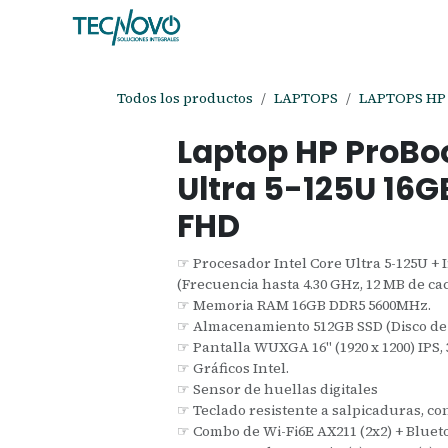
Ir al contenido
Inicio
Tienda
Ayuda
Cita
C
Todos los productos
LAPTOPS
LAPTOPS HP
Laptop HP ProBoo
Ultra 5-125U 16G
FHD
☞ Procesador Intel Core Ultra 5-125U + I
(Frecuencia hasta 4.30 GHz, 12 MB de cach
☞ Memoria RAM 16GB DDR5 5600MHz.
☞ Almacenamiento 512GB SSD (Disco de 
☞ Pantalla WUXGA 16" (1920 x 1200) IPS, 3
☞ Gráficos Intel.
☞ Sensor de huellas digitales
☞ Teclado resistente a salpicaduras, co
☞ Combo de Wi-Fi6E AX211 (2x2) + Blueto