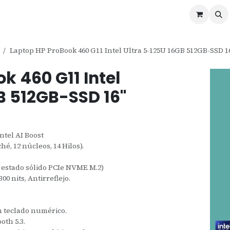
ontáctenos
Ofertas
Servicios de Odoo
Laptop HP ProBook 460 G11 Intel Ultra 5-125U 16GB 512GB-SSD 1
k 460 G11 Intel
B 512GB-SSD 16"
ntel AI Boost
é, 12 núcleos, 14 Hilos).
estado sólido PCIe NVME M.2)
00 nits, Antirreflejo.
n teclado numérico.
oth 5.3.