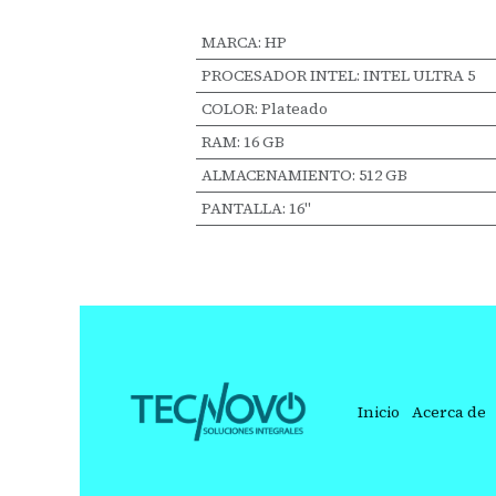
MARCA
:
HP
PROCESADOR INTEL
:
INTEL ULTRA 5
COLOR
:
Plateado
RAM
:
16 GB
ALMACENAMIENTO
:
512 GB
PANTALLA
:
16"
Inicio
Acerca de