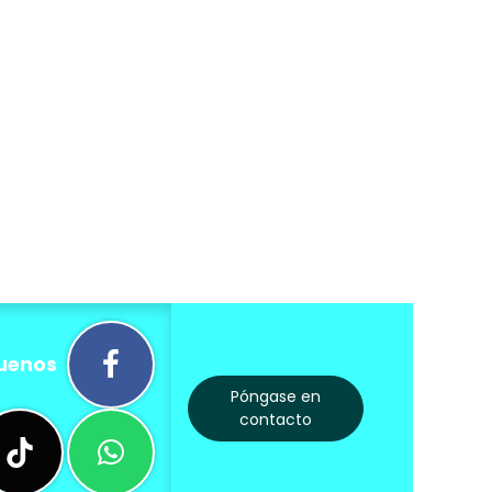
uenos
Póngase en
contacto