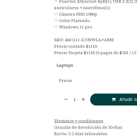
☞ Puertos: Ethernet-Rj45(1), USB 3.2(2),
auriculares + micrófono(1).
☞ Cámara FHD 1080p
☞ Color Plateado.
☞ Windows 11 pro.
SKU: 460 G11 A27NWLA#ABM
Precio contado $1110
Precio Tarjeta $1155 (6 pagos de $201 / 1
Laptops
Precio
Añadir a
Términos y condiciones
Grantía de devolución de 30 días
Envío: 2-3 días laborables