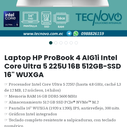
Laptop HP ProBook 4 AIG1i Intel
Core Ultra 5 225U 16B 512GB-SSD
16" WUXGA
☞ Procesador Intel Core Ultra 5 225U (hasta 4.8 GHz, caché L3
de 12 MB, 12 núcleos, 14 hilos)
☞ Memoria RAM 16 GB DDR5 5600 MHz
☞ Almacenamiento 512 GB SSD PCIe® NVMe™ M.2
☞ Pantalla 16" WUXGA (1920 x 1200), IPS, antirreflejo, 300 nits.
☞ Gráficos Intel integrados
☞ Teclado completo resistente a salpicaduras, con teclado
numérico