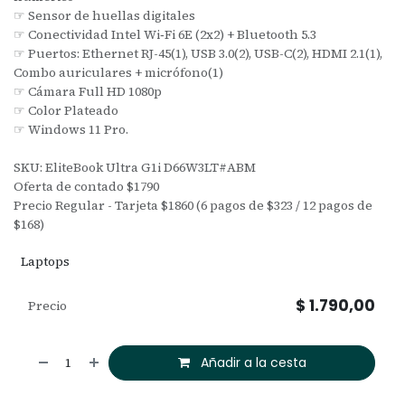
☞ Sensor de huellas digitales
☞ Conectividad Intel Wi‑Fi 6E (2x2) + Bluetooth 5.3
☞ Puertos: Ethernet RJ-45(1), USB 3.0(2), USB-C(2), HDMI 2.1(1),
Combo auriculares + micrófono(1)
☞ Cámara Full HD 1080p
☞ Color Plateado
☞ Windows 11 Pro.
SKU: EliteBook Ultra G1i D66W3LT#ABM
Oferta de contado $1790
Precio Regular - Tarjeta $1860 (6 pagos de $323 / 12 pagos de
$168)
Laptops
$
1.790,00
Precio
Añadir a la cesta