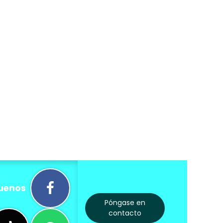
uenos
Póngase en
contacto