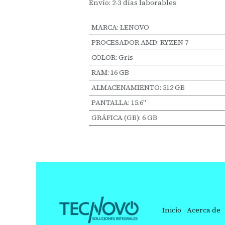
Envío: 2-3 días laborables
MARCA
:
LENOVO
PROCESADOR AMD
:
RYZEN 7
COLOR
:
Gris
RAM
:
16 GB
ALMACENAMIENTO
:
512 GB
PANTALLA
:
15.6"
GRÁFICA (GB)
:
6 GB
Inicio
Acerca de