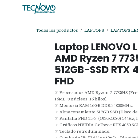
Ir al contenido
Inicio
Tienda
Ayuda
Cita
C
Todos los productos
LAPTOPS
LAPTOPS L
Laptop LENOVO 
AMD Ryzen 7 773
512GB-SSD RTX 4
FHD
☞ Procesador AMD Ryzen 7-7735HS (Frec
16MB, 8 núcleos, 16 hilos).
☞ Memoria RAM 16GB DDR5 4800MHz.
☞ Almacenamiento 512GB SSD (Disco de 
☞ Pantalla FHD 15.6" (1920x1080) 144Hz, IP
☞ Gráficos NVIDIA GeForce RTX 4050 6
☞ Teclado retroiluminado.
☞ Combo de Wi-Fi 6 11ax (2x2) + Bluetoot