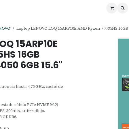
ontáctenos
Ofertas
Servicios de Odoo
ENOVO
Laptop LENOVO LOQ 15ARP10E AMD Ryzen 7 7735HS 16GB 5
LOQ 15ARP10E
5HS 16GB
050 6GB 15.6"
uencia hasta 4.75 GHz, caché de
estado sólido PCIe NVME M.2)
S, 300nits, antirreflejo.
GB GDDR6.
h 5.2