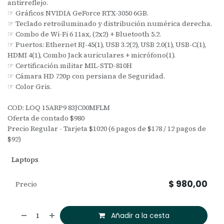
antirreflejo.
☞ Gráficos NVIDIA GeForce RTX-3050 6GB.
☞ Teclado retroiluminado y distribución numérica derecha.
☞ Combo de Wi-Fi 6 11ax, (2x2) + Bluetooth 5.2.
☞ Puertos: Ethernet RJ-45(1), USB 3.2(2), USB 2.0(1), USB-C(1),
HDMI 4(1), Combo Jack auriculares + micrófono(1).
☞ Certificación militar MIL-STD-810H
☞ Cámara HD 720p con persiana de Seguridad.
☞ Color Gris.
COD: LOQ 15ARP9 83JC00MFLM
Oferta de contado $980
Precio Regular - Tarjeta $1020 (6 pagos de $178 / 12 pagos de
$92)
Laptops
$
980,00
Precio
Añadir a la cesta