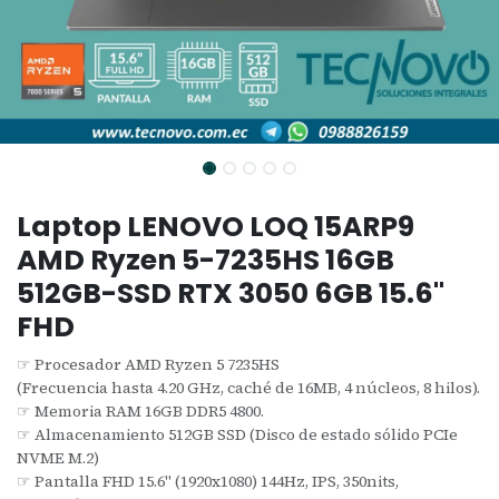
Laptop LENOVO LOQ 15ARP9
AMD Ryzen 5-7235HS 16GB
512GB-SSD RTX 3050 6GB 15.6"
FHD
☞ Procesador AMD Ryzen 5 7235HS
(Frecuencia hasta 4.20 GHz, caché de 16MB, 4 núcleos, 8 hilos).
☞ Memoria RAM 16GB DDR5 4800.
☞ Almacenamiento 512GB SSD (Disco de estado sólido PCIe
NVME M.2)
☞ Pantalla FHD 15.6" (1920x1080) 144Hz, IPS, 350nits,