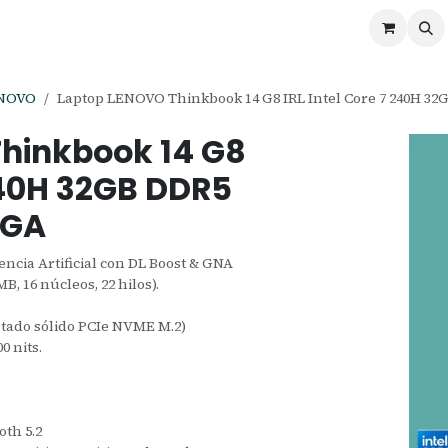
ontáctenos
Ofertas
Servicios de Odoo
ENOVO
Laptop LENOVO Thinkbook 14 G8 IRL Intel Core 7 240H 3
hinkbook 14 G8
 240H 32GB DDR5
XGA
encia Artificial con DL Boost & GNA
B, 16 núcleos, 22 hilos).
tado sólido PCIe NVME M.2)
0 nits.
oth 5.2