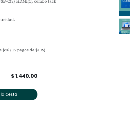
 USB-C(2), HDMI(1), combo Jack
uridad.
e $26 / 12 pagos de $135)
$
1.440,00
 la cesta