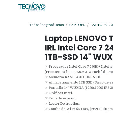
Ir al contenido
Inicio
Tienda
Ayuda
Cita
C
Todos los productos
LAPTOPS
LAPTOPS L
Laptop LENOVO T
IRL Intel Core 7
1TB-SSD 14" WU
☞ Procesador Intel Core 7 240H + Intelig
(Frecuencia hasta 4.80 GHz, caché de 24M
☞ Memoria RAM 32GB DDR5 5600.
☞ Almacenamiento 1TB SSD (Disco de es
☞ Pantalla 14" WUXGA (1920x1200) IPS 30
☞ Gráficos Intel.
☞ Teclado español.
☞ Lector De huellas.
☞ Combo de Wi-Fi 6E 11ax, (2x2) + Blueto