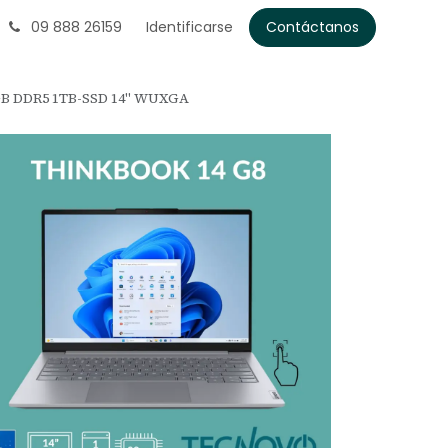
09 888 26159
Identificarse
Contáctanos
2GB DDR5 1TB-SSD 14" WUXGA