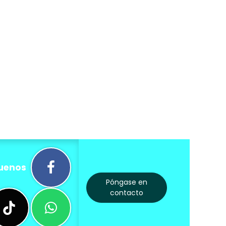
uenos
Póngase en
contacto