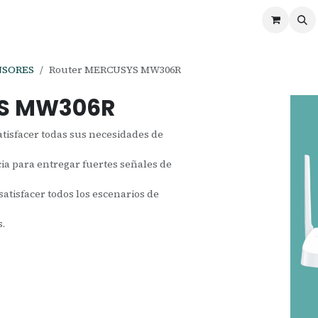
ontáctenos
Ofertas
Servicios de Odoo
NSORES
Router MERCUSYS MW306R
YS MW306R
atisfacer todas sus necesidades de
ia para entregar fuertes señales de
atisfacer todos los escenarios de
s.