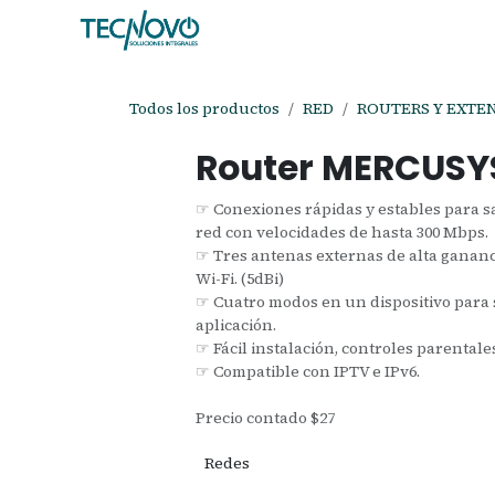
Ir al contenido
Inicio
Tienda
Ayuda
Cita
C
Todos los productos
RED
ROUTERS Y EXTE
Router MERCUS
☞ Conexiones rápidas y estables para s
red con velocidades de hasta 300 Mbps.
☞ Tres antenas externas de alta gananc
Wi-Fi. (5dBi)
☞ Cuatro modos en un dispositivo para s
aplicación.
☞ Fácil instalación, controles parentale
☞ Compatible con IPTV e IPv6.
Precio contado $27
Redes