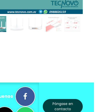
uenos
Póngase en
contacto