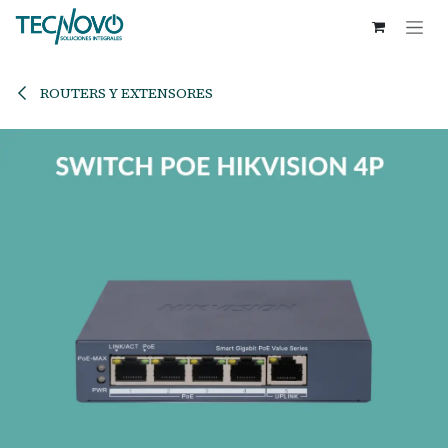
Ir al contenido
ROUTERS Y EXTENSORES