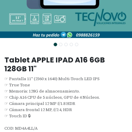
Tablet APPLE IPAD A16 6GB
128GB 11"
☞ Pantalla 11" (2360 x 1640) Multi‑Touch LED IPS
☞ True Tone
☞ Memoria: 128G de almacenamiento.
☞ Chip A16 CPU de 5 núcleos, GPU de 4 Núcleos.
☞ Cámara principal 12 MP f/1.8 HDR
☞ Cámara frontal 12 MP, f/2.4, HDR
☞ Touch ID 🔒
COD: MD4A4LL/A