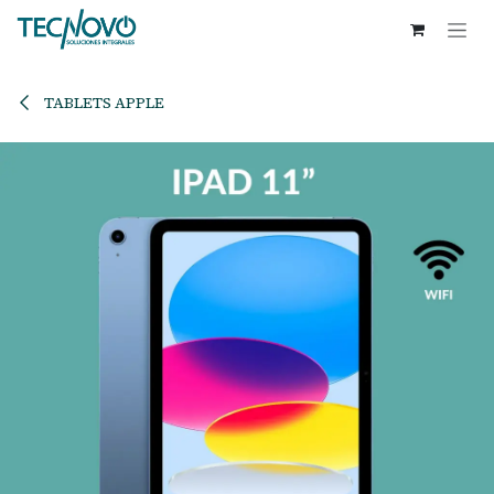
Ir al contenido
TABLETS APPLE