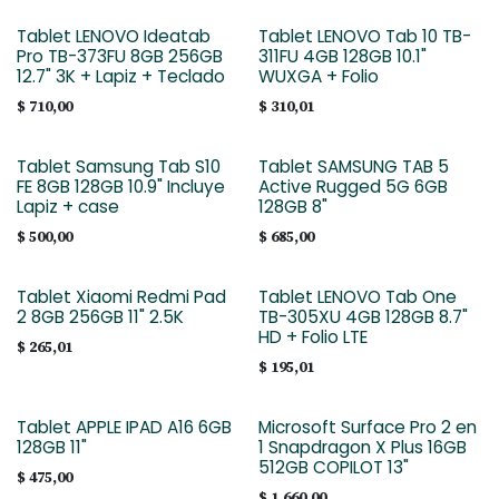
Tablet LENOVO Ideatab
Tablet LENOVO Tab 10 TB-
Pro TB-373FU 8GB 256GB
311FU 4GB 128GB 10.1"
12.7" 3K + Lapiz + Teclado
WUXGA + Folio
$
710,00
$
310,01
Tablet Samsung Tab S10
Tablet SAMSUNG TAB 5
FE 8GB 128GB 10.9" Incluye
Active Rugged 5G 6GB
Lapiz + case
128GB 8"
$
500,00
$
685,00
Tablet Xiaomi Redmi Pad
Tablet LENOVO Tab One
2 8GB 256GB 11" 2.5K
TB-305XU 4GB 128GB 8.7"
HD + Folio LTE
$
265,01
$
195,01
Tablet APPLE IPAD A16 6GB
Microsoft Surface Pro 2 en
128GB 11"
1 Snapdragon X Plus 16GB
512GB COPILOT 13"
$
475,00
$
1.660,00