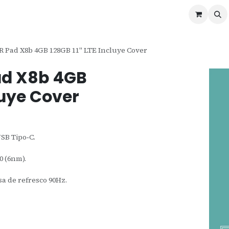
ontáctenos
Ofertas
Servicios de Odoo
 Pad X8b 4GB 128GB 11" LTE Incluye Cover
ad X8b 4GB
luye Cover
USB Tipo‑C.
 (6nm).
asa de refresco 90Hz.
.