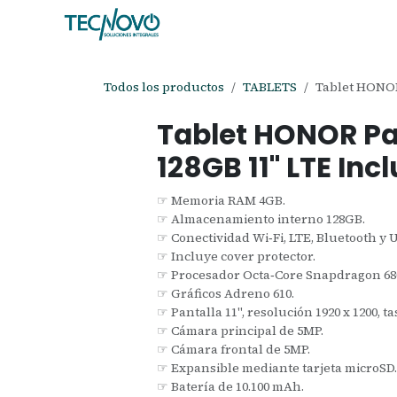
Ir al contenido
Inicio
Tienda
Ayuda
Cita
C
Todos los productos
TABLETS
Tablet HONOR
Tablet HONOR P
128GB 11" LTE Inc
☞ Memoria RAM 4GB.
☞ Almacenamiento interno 128GB.
☞ Conectividad Wi‑Fi, LTE, Bluetooth y 
☞ Incluye cover protector.
☞ Procesador Octa‑Core Snapdragon 680
☞ Gráficos Adreno 610.
☞ Pantalla 11", resolución 1920 x 1200, t
☞ Cámara principal de 5MP.
☞ Cámara frontal de 5MP.
☞ Expansible mediante tarjeta microSD
☞ Batería de 10.100 mAh.