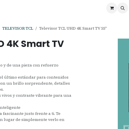
ontáctenos
Ofertas
Servicios de Odoo
TELEVISOR TCL
Televisor TCL UHD 4K Smart TV 55"
HD 4K Smart TV
o y de una pieza con refuerzo
el último estándar para contenidos
on un brillo sorprendente, detalles
s.
es vivos y contraste vibrante para una
nteligente
fascinante justo frente a ti. Te
 en lugar de simplemente verlo en