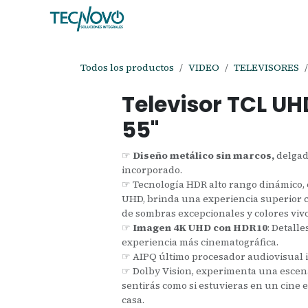
Ir al contenido
Inicio
Tienda
Ayuda
Cita
C
Todos los productos
VIDEO
TELEVISORES
Televisor TCL U
55"
☞
Diseño metálico sin marcos,
delgad
incorporado.
☞ Tecnología HDR alto rango dinámico, 
UHD, brinda una experiencia superior c
de sombras excepcionales y colores vivo
☞
Imagen 4K UHD con HDR10
: Detall
experiencia más cinematográfica.
☞ AIPQ último procesador audiovisual i
☞ Dolby Vision, experimenta una escena 
sentirás como si estuvieras en un cine
casa.