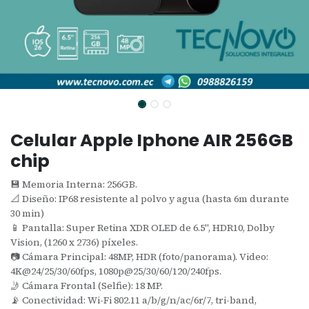
Celular Apple Iphone AIR 256GB
chip
💾 Memoria Interna: 256GB.
📐 Diseño: IP68 resistente al polvo y agua (hasta 6m durante
30 min)
📱 Pantalla: Super Retina XDR OLED de 6.5", HDR10, Dolby
Vision, (1260 x 2736) píxeles.
📷 Cámara Principal: 48MP, HDR (foto/panorama). Video:
4K@24/25/30/60fps, 1080p@25/30/60/120/240fps.
🤳 Cámara Frontal (Selfie): 18 MP.
📡 Conectividad: Wi-Fi 802.11 a/b/g/n/ac/6r/7, tri-band,