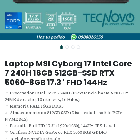
Laptop MSI Cyborg 17 Intel Core
7 240H 16GB 512GB-SSD RTX
5060-8GB 17.3" FHD 144Hz
☞ Procesador Intel Core 7 240H (Frecuencia hasta 5.20 GHz,
24MB de caché, 10 núcleos, 16 Hilos).
☞ Memoria RAM 16GB DDR5
☞ Almacenamiento 512GB SSD (Disco estado sólido PCIe
NVME M.2).
☞ Pantalla Full HD 17.3" (1920x1080), 144Hz, IPS-Level.
☞ Gráficos NVIDIA GeForce RTX 5060 8GB GDDR7
☞ Teclado retroiluminado.