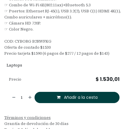
☞ Combo de Wi-Fi 6E(802.11ax)+Bluetooth 5.3
☞ Puertos: Ethernet RJ-45(1), USB 3.2(2), USB C(1) HDMI 4K(1),
Combo auriculares + micrófono(1).
☞ Cámara HD 720P.
☞ Color Negro.
COD: CYBORG B2RWFKG
Oferta de contado $1530
Precio tarjeta $1590 (6 pagos de $277 / 12 pagos de $143)
Laptops
$
1.530,01
Precio
Añadir a la cesta
Términos y condiciones
Grantía de devolución de 30 días