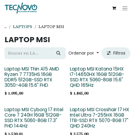
Ir al contenido
...
LAPTOPS
LAPTOP MSI
LAPTOP MSI
Ordenar por
Filtros
Laptop MSI Thin A15 AMD
Laptop MSI Katana 15HX
Ryzen 7 7735HS 16GB
I7-14650HX 16GB 512GB-
DDR5 512GB-SSD RTX
SSD RTX 5060-8GB 15.6"
3050-4GB 15.6" FHD
QHD 165Hz
$
1.095,00
$
1.865,00
Laptop MSI Cyborg 17 Intel
Laptop MSI Crosshair 17 HX
Core 7 240H 16GB 512GB-
Intel Ultra 7-255HX 16GB
SSD RTX 5060-8GB 17.3"
1TB-SSD RTX 5070-8GB 17"
FHD 144Hz
QHD 240Hz
$
1.530,01
$
2.575,00