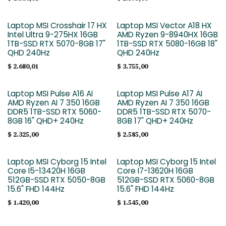
Laptop MSI Crosshair 17 HX
Laptop MSI Vector A18 HX
Intel Ultra 9-275HX 16GB
AMD Ryzen 9-8940HX 16GB
1TB-SSD RTX 5070-8GB 17"
1TB-SSD RTX 5080-16GB 18"
QHD 240Hz
QHD 240Hz
$
2.680,01
$
3.755,00
Laptop MSI Pulse A16 AI
Laptop MSI Pulse A17 AI
AMD Ryzen AI 7 350 16GB
AMD Ryzen AI 7 350 16GB
DDR5 1TB-SSD RTX 5060-
DDR5 1TB-SSD RTX 5070-
8GB 16" QHD+ 240Hz
8GB 17" QHD+ 240Hz
$
2.325,00
$
2.585,00
Laptop MSI Cyborg 15 Intel
Laptop MSI Cyborg 15 Intel
Core I5-13420H 16GB
Core I7-13620H 16GB
512GB-SSD RTX 5050-8GB
512GB-SSD RTX 5060-8GB
15.6" FHD 144Hz
15.6" FHD 144Hz
$
1.420,00
$
1.545,00