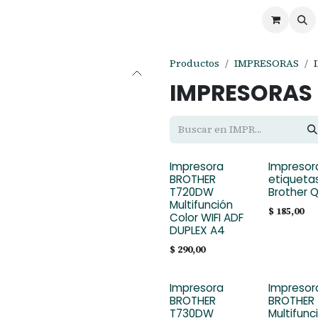
ontáctenos
Ofertas
Servicios de Odoo
Productos
IMPRESORAS
IMPRESORAS
Impresora
Impresor
BROTHER
etiqueta
T720DW
Brother 
Multifunción
$
185,00
Color WIFI ADF
DUPLEX A4
$
290,00
Impresora
Impresor
BROTHER
BROTHER
T730DW
Multifunc