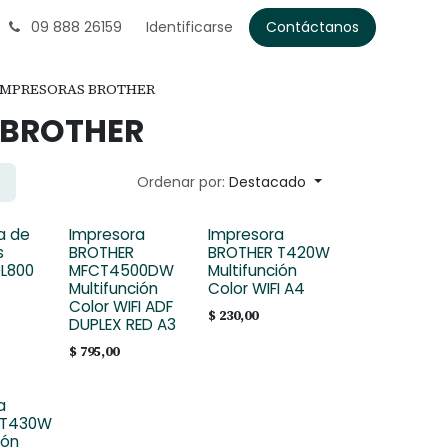
09 888 26159
Identificarse
Contáctanos
IMPRESORAS BROTHER
 BROTHER
Ordenar por:
Destacado
a de
Impresora
Impresora
s
BROTHER
BROTHER T420W
QL800
MFCT4500DW
Multifunción
Multifunción
Color WIFI A4
Color WIFI ADF
$
230,00
DUPLEX RED A3
$
795,00
a
 T430W
ión