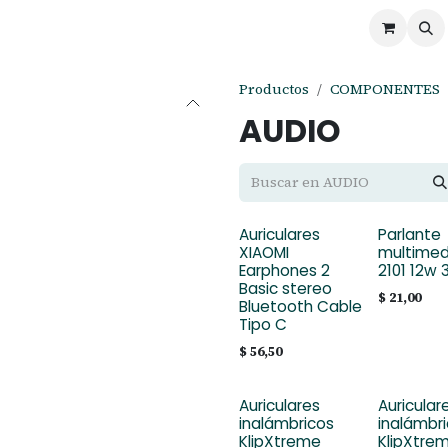
ontáctenos
Ofertas
Servicios de Odoo
Productos
COMPONENTES
AUDIO
Auriculares
Parlante
XIAOMI
multimed
Earphones 2
2101 12w
Basic stereo
$
21,00
Bluetooth Cable
Tipo C
$
56,50
Auriculares
Auricular
inalámbricos
inalámbr
KlipXtreme
KlipXtre