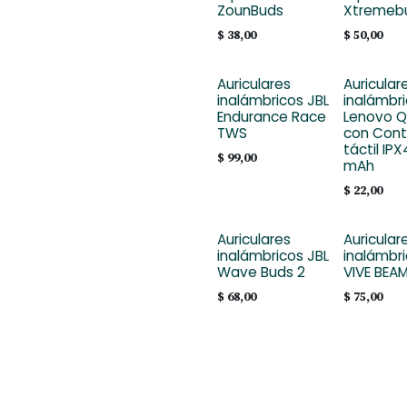
ZounBuds
Xtremeb
$
38,00
$
50,00
Auriculares
Auricular
inalámbricos JBL
inalámbr
Endurance Race
Lenovo Q
TWS
con Cont
táctil IPX
$
99,00
mAh
$
22,00
Auriculares
Auricular
inalámbricos JBL
inalámbri
Wave Buds 2
VIVE BEAM
$
68,00
$
75,00