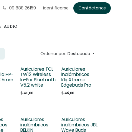
09 888 26159
Identificarse
Contáctanos
AUDIO
Ordenar por:
Destacado
Auriculares TCL
Auriculares
ia HP-
TW12 Wireless
inalámbricos
 3.5mm
In-Ear Bluetooth
KlipXtreme
V5.2 white
Edgebuds Pro
$
41,00
$
46,00
es
Auriculares
Auriculares
icos
inalámbricos
inalámbricos JBL
me
BELKIN
Wave Buds