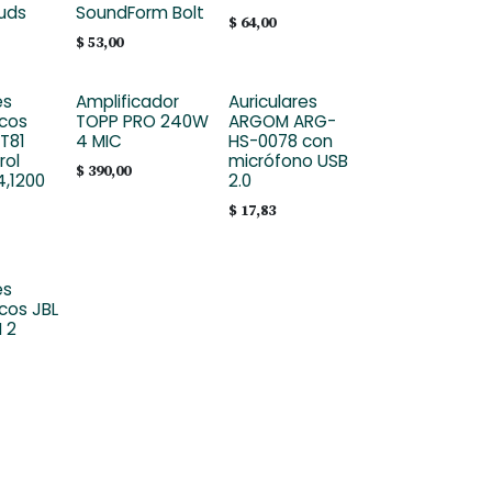
uds
SoundForm Bolt
$
64,00
$
53,00
es
Amplificador
Auriculares
icos
TOPP PRO 240W
ARGOM ARG-
T81
4 MIC
HS-0078 con
rol
micrófono USB
$
390,00
4,1200
2.0
$
17,83
es
cos JBL
 2