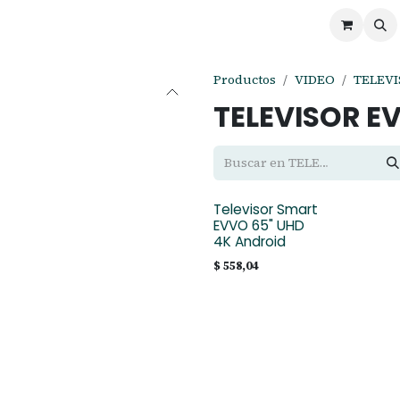
ontáctenos
Ofertas
Servicios de Odoo
Productos
VIDEO
TELEVI
TELEVISOR E
Televisor Smart
EVVO 65" UHD
4K Android
$
558,04