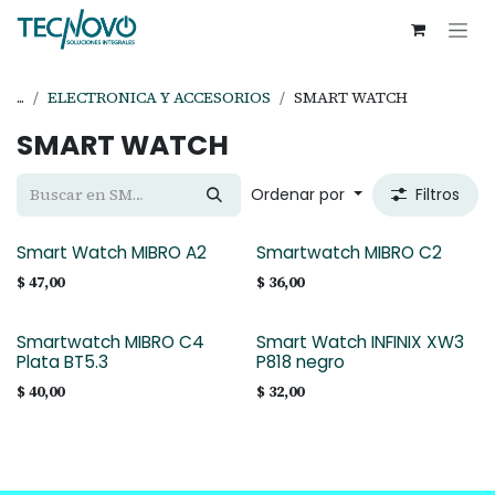
Ir al contenido
...
ELECTRONICA Y ACCESORIOS
SMART WATCH
SMART WATCH
Ordenar por
Filtros
Smart Watch MIBRO A2
Smartwatch MIBRO C2
$
47,00
$
36,00
Smartwatch MIBRO C4
Smart Watch INFINIX XW3
Plata BT5.3
P818 negro
$
40,00
$
32,00