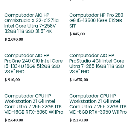
Computador AIO HP
Computador HP Pro 280
OmniStudio X 32-c1271la
G9 I5-13500 16GB 512GB
Intel Core Ultra 7-258V
SFF
32GB 1TB SSD 31.5" 4K
$
845,00
$
2.070,00
Computador AIO HP
Computador AIO HP
ProOne 240 G10 Intel Core
ProStudio 4G1i Intel Core
I5-1334U 16GB 512GB SSD
Ultra 7-265 16GB 1TB SSD
23.8" FHD
23.8" FHD
$
910,00
$
1.675,00
Computador CPU HP
Computador CPU HP
Workstation Z1 G1i Intel
Workstation Z1 G1i Intel
Core Ultra 7 265 32GB 1TB
Core Ultra 7 265 32GB 1TB
VID-16GB RTX-5060 W11Pro
VID-8GB RTX-3050 W11Pro
$
2.640,00
$
2.170,00