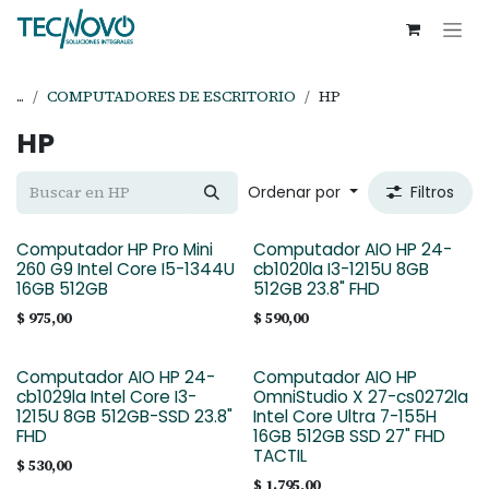
Ir al contenido
...
COMPUTADORES DE ESCRITORIO
HP
HP
Ordenar por
Filtros
Computador HP Pro Mini
Computador AIO HP 24-
260 G9 Intel Core I5-1344U
cb1020la I3-1215U 8GB
16GB 512GB
512GB 23.8" FHD
$
975,00
$
590,00
Computador AIO HP 24-
Computador AIO HP
cb1029la Intel Core I3-
OmniStudio X 27-cs0272la
1215U 8GB 512GB-SSD 23.8"
Intel Core Ultra 7-155H
FHD
16GB 512GB SSD 27" FHD
TACTIL
$
530,00
$
1.795,00