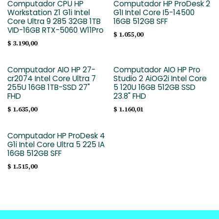
Computador CPU HP
Computador HP ProDesk 2
Workstation Z1 G1i Intel
G1I Intel Core I5-14500
Core Ultra 9 285 32GB 1TB
16GB 512GB SFF
VID-16GB RTX-5060 W11Pro
$
1.055,00
$
3.190,00
Computador AIO HP 27-
Computador AIO HP Pro
cr2074 Intel Core Ultra 7
Studio 2 AiOG2i Intel Core
255U 16GB 1TB-SSD 27"
5 120U 16GB 512GB SSD
FHD
23.8" FHD
$
1.635,00
$
1.160,01
Computador HP ProDesk 4
G1i Intel Core Ultra 5 225 IA
16GB 512GB SFF
$
1.515,00