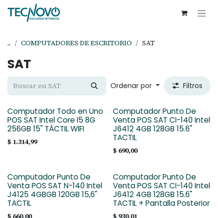
Ir al contenido
...
COMPUTADORES DE ESCRITORIO
SAT
SAT
Ordenar por
Filtros
Computador Todo en Uno
Computador Punto De
POS SAT Intel Core I5 8G
Venta POS SAT CI-140 Intel
256GB 15" TÁCTIL WIFI
J6412 4GB 128GB 15.6"
TACTIL
$
1.314,99
$
690,00
Computador Punto De
Computador Punto De
Venta POS SAT N-140 Intel
Venta POS SAT CI-140 Intel
J4125 4GBGB 120GB 15,6"
J6412 4GB 128GB 15.6"
TACTIL
TACTIL + Pantalla Posterior
$
660,00
$
930,01